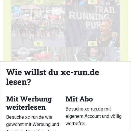
79
80
81
82
Wie willst du xc-run.de
lesen?
83
84
Mit Werbung
Mit Abo
weiterlesen
Besuche xc-run.de mit
eigenem Account und völlig
Besuche xc-run.de wie
werbefrei.
gewohnt mit Werbung und
85
86