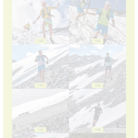
143
144
145
146
147
148