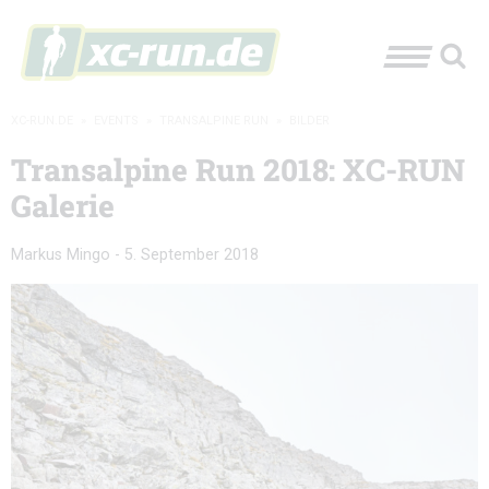
XC-RUN.DE
»
EVENTS
»
TRANSALPINE RUN
»
BILDER
Transalpine Run 2018: XC-RUN
Galerie
Markus Mingo
-
5. September 2018