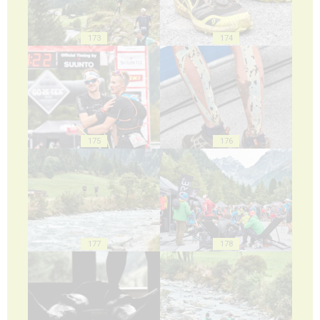
173
174
175
176
177
178