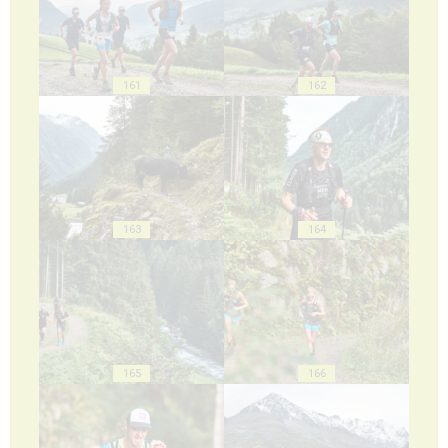
161
162
163
164
165
166