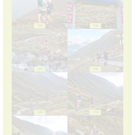
105
106
107
108
109
110