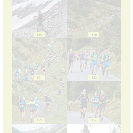
149
150
151
152
153
154