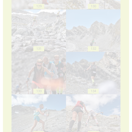
129
130
131
132
133
134