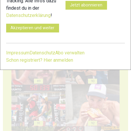
Tracking. Alle Infos dazu
Jetzt abonnieren
findest du in der
Datenschutzerklärung
!
Akzeptieren und weiter
87
88
Impressum
Datenschutz
Abo verwalten
Schon registriert? Hier anmelden
89
90
91
92