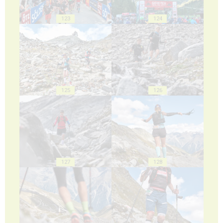
123
124
125
126
127
128