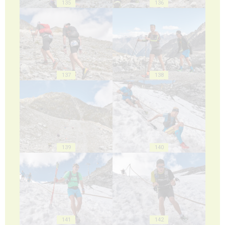
135
136
137
138
139
140
141
142