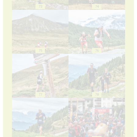
73
74
75
76
77
78