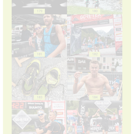
179
180
181
182
183
184