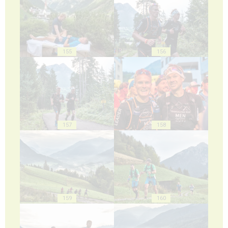
155
156
157
158
159
160