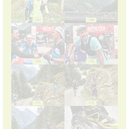
167
168
169
170
171
172