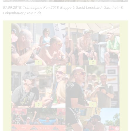
07.09.2018: Transalpine Run 2018, Etappe 6, Sankt Leonhard - Sarnthein ©
Felgenhauer / xc-run.de
1
2
3
4