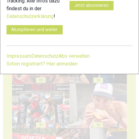
Tracking. Alle Infos dazu
Jetzt abonnieren
findest du in der
Datenschutzerklärung
!
Akzeptieren und weiter
87
88
Impressum
Datenschutz
Abo verwalten
Schon registriert? Hier anmelden
89
90
91
92