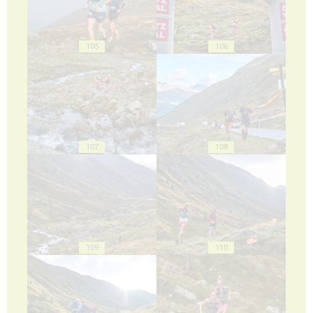
105
106
107
108
109
110