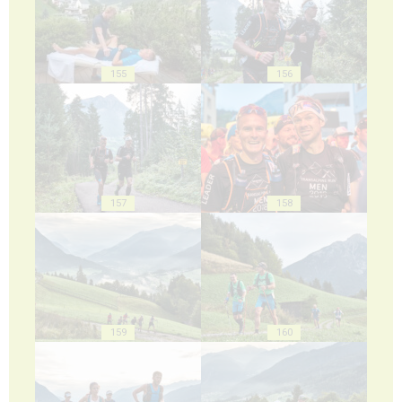
155
156
157
158
159
160