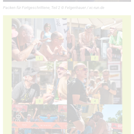
Packen für Fortgeschrittene, Teil 2 © Felgenhauer / xc-run.de
1
2
3
4