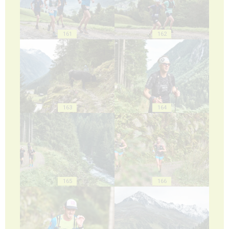
161
162
163
164
165
166