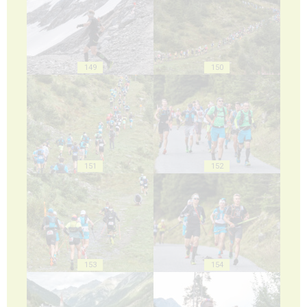
149
150
151
152
153
154