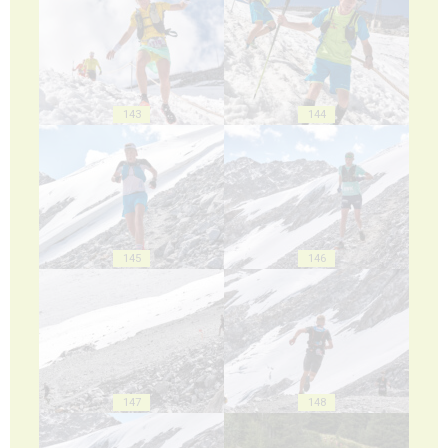
143
144
145
146
147
148