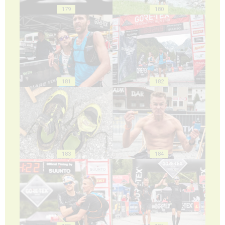
179
180
181
182
183
184