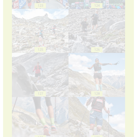
123
124
125
126
127
128