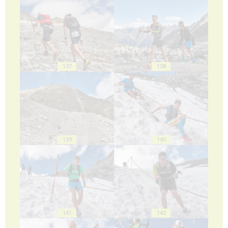
137
138
139
140
141
142