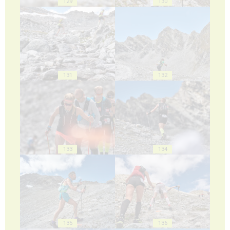
129
130
131
132
133
134
135
136