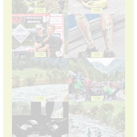
173
174
175
176
177
178