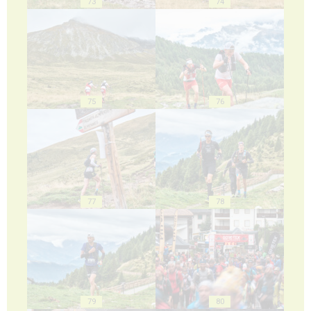
73
74
75
76
77
78
79
80