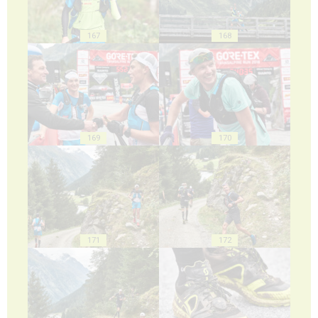
167
168
169
170
171
172