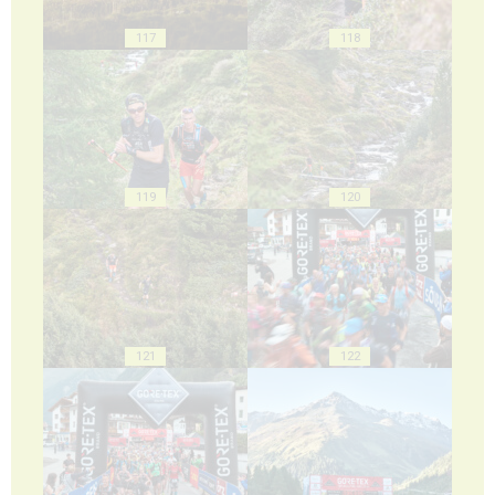
117
118
119
120
121
122