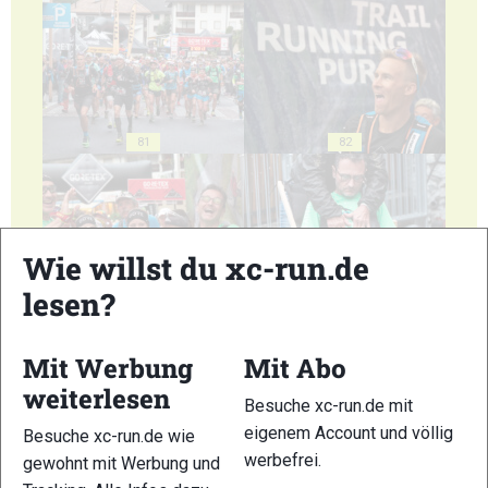
81
82
Wie willst du xc-run.de
lesen?
83
84
Mit Werbung
Mit Abo
weiterlesen
Besuche xc-run.de mit
eigenem Account und völlig
Besuche xc-run.de wie
85
86
werbefrei.
gewohnt mit Werbung und