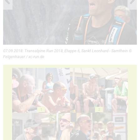
07.09.2018: Transalpine Run 2018, Etappe 6, Sankt Leonhard - Sarnthein ©
Felgenhauer / xc-run.de
1
2