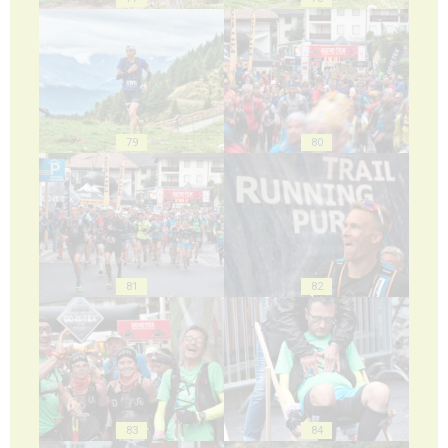
79
80
81
82
83
84