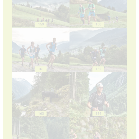
159
160
161
162
163
164