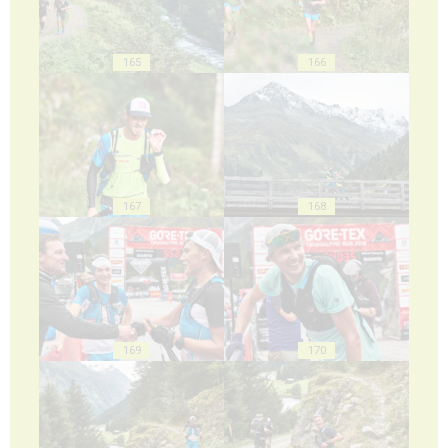
165
166
167
168
169
170