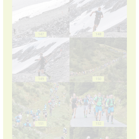
147
148
149
150
151
152