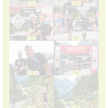
183
184
185
186
187
188
189
190