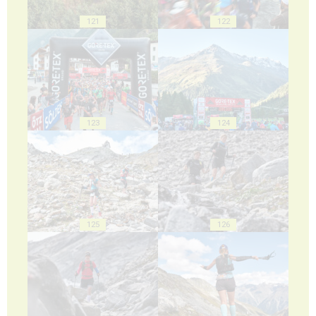
121
122
123
124
125
126