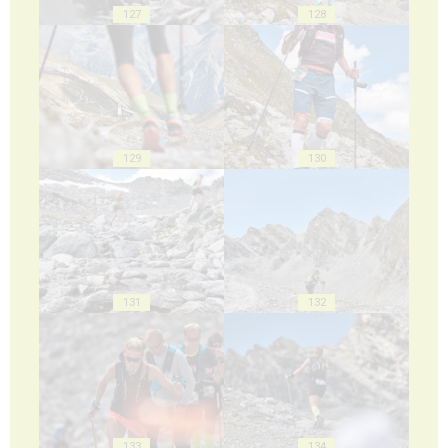
127
128
129
130
131
132
133
134