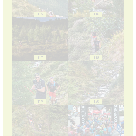
115
116
117
118
119
120