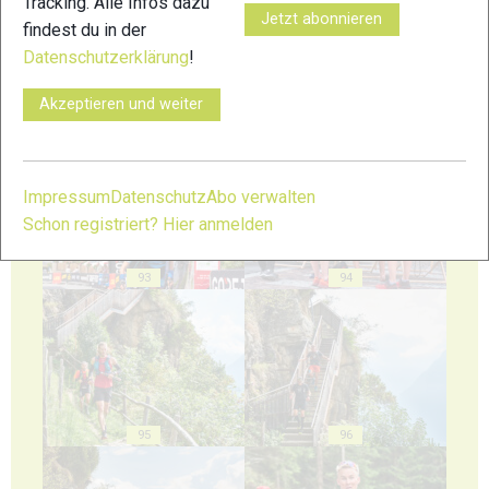
Tracking. Alle Infos dazu
Jetzt abonnieren
findest du in der
Datenschutzerklärung
!
Akzeptieren und weiter
91
92
Impressum
Datenschutz
Abo verwalten
Schon registriert? Hier anmelden
93
94
95
96