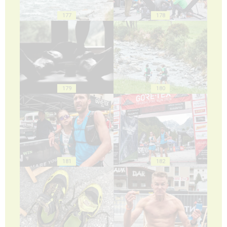
177
178
179
180
181
182