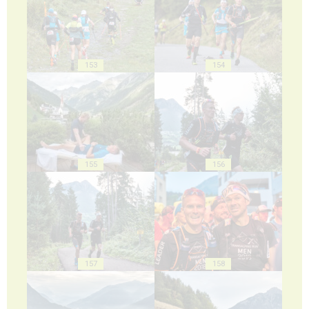
153
154
155
156
157
158