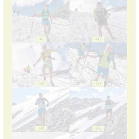
141
142
143
144
145
146