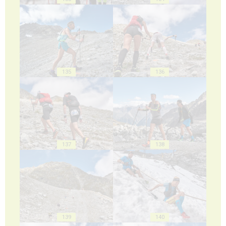
135
136
137
138
139
140