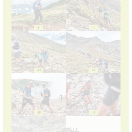
41
42
43
44
45
46