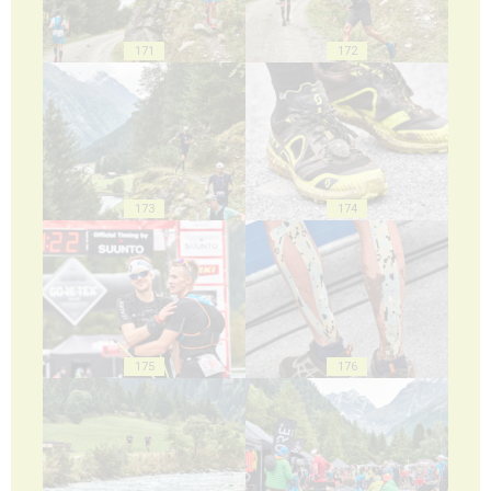
171
172
173
174
175
176