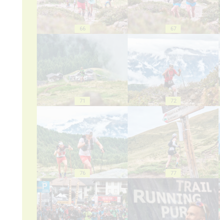
66
67
71
72
76
77