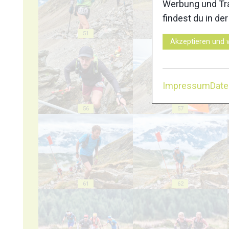
Werbung und Tra
findest du in de
51
52
Akzeptieren und 
Impressum
Dat
56
57
61
62