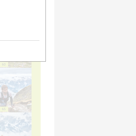
55
60
65