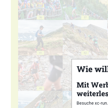
36
37
41
42
Wie wil
Mit Wer
46
47
weiterle
Besuche xc-run.