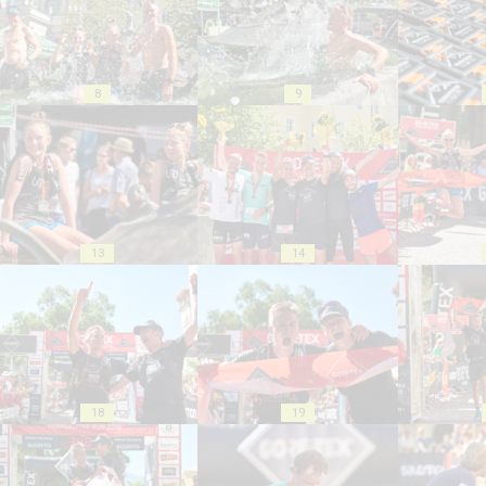
8
9
13
14
18
19