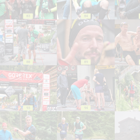
83
84
88
89
93
94