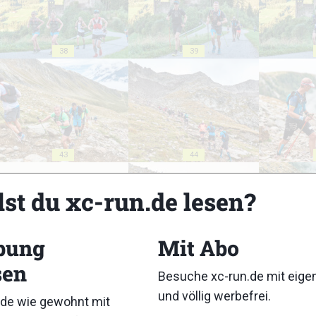
38
39
43
44
lst du xc-run.de lesen?
bung
Mit Abo
48
49
sen
Besuche xc-run.de mit eig
und völlig werbefrei.
de wie gewohnt mit