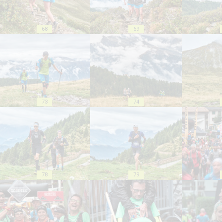
68
69
73
74
78
79