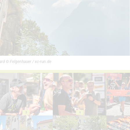
ard © Felgenhauer / xc-run.de
3
4