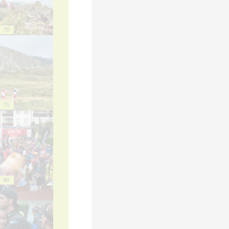
70
75
80