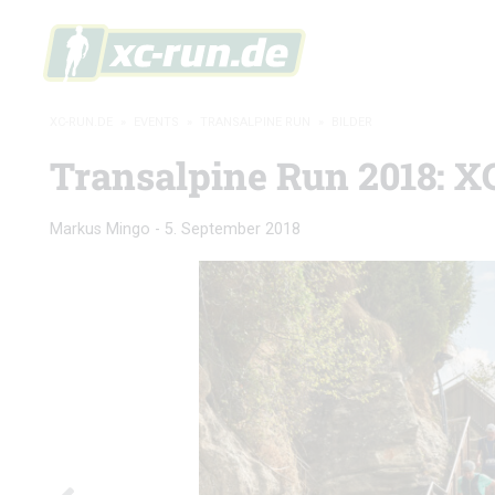
XC-RUN.DE
»
EVENTS
»
TRANSALPINE RUN
»
BILDER
Transalpine Run 2018: X
Markus Mingo
-
5. September 2018