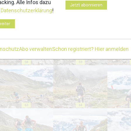
cking. Alle Infos dazu
Jetzt abonnieren
r
Datenschutzerklärung
!
53
54
weiter
enschutz
Abo verwalten
Schon registriert? Hier anmelden
58
59
63
64