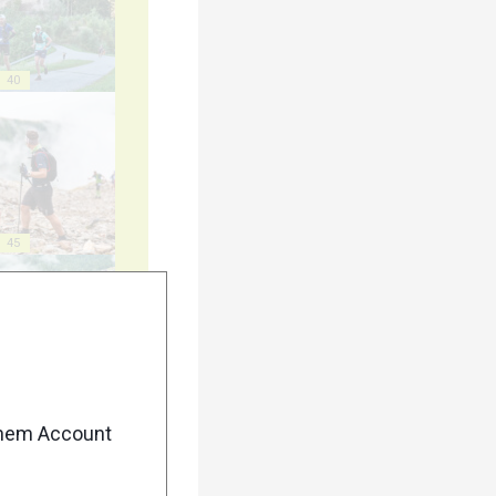
40
45
50
enem Account