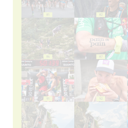
81
82
86
87
91
92