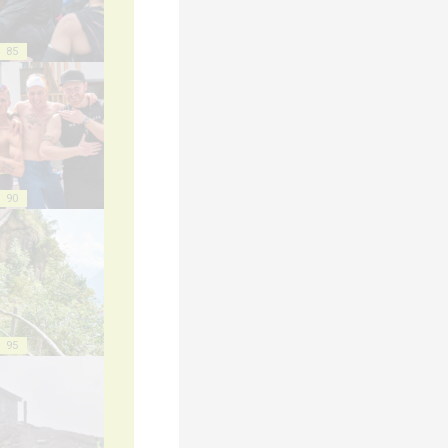
85
90
95