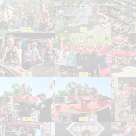
8
9
13
14
18
19