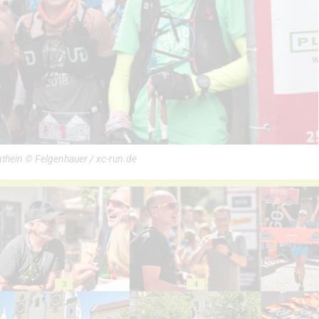
thein © Felgenhauer / xc-run.de
3
4