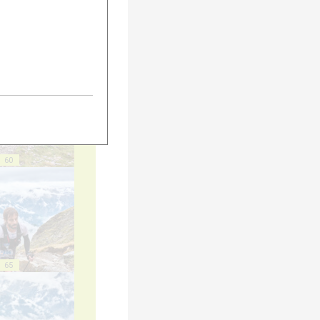
55
60
65