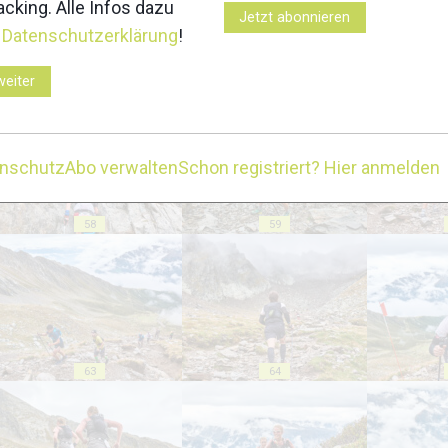
cking. Alle Infos dazu
Jetzt abonnieren
r
Datenschutzerklärung
!
53
54
weiter
enschutz
Abo verwalten
Schon registriert? Hier anmelden
58
59
63
64