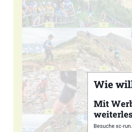
36
37
41
42
Wie wil
Mit Wer
weiterle
46
47
Besuche xc-run.