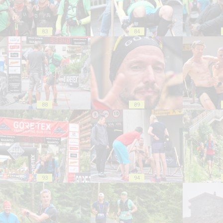
83
84
88
89
93
94