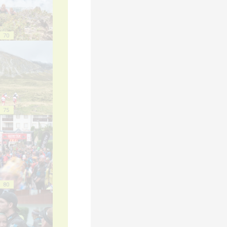
70
75
80