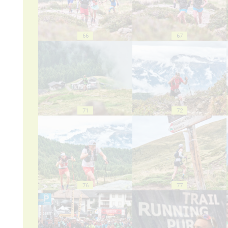
66
67
71
72
76
77