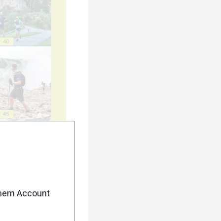
40
45
50
enem Account