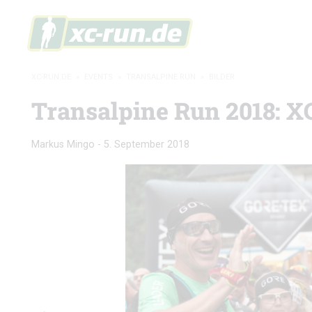
XC-RUN.DE
»
EVENTS
»
TRANSALPINE RUN
»
BILDER
Transalpine Run 2018: X
Markus Mingo
-
5. September 2018