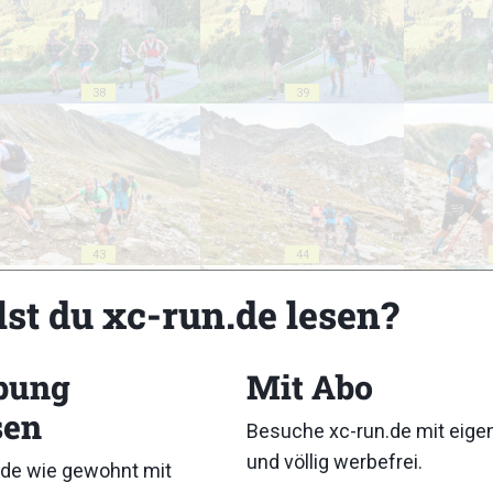
38
39
43
44
lst du xc-run.de lesen?
bung
Mit Abo
sen
48
49
Besuche xc-run.de mit eig
und völlig werbefrei.
de wie gewohnt mit