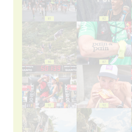
81
82
86
87
91
92