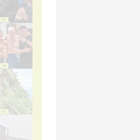
85
90
95