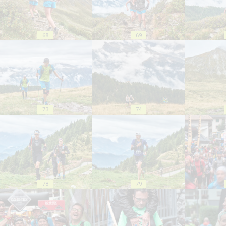
68
69
73
74
78
79