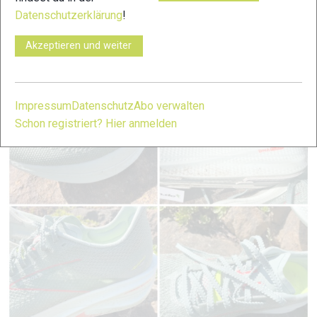
Datenschutzerklärung
!
Ein hochpreisiger Allrounder für das Tempotraining, bei dem
man auf Komfort nicht verzichten muss.
Akzeptieren und weiter
Impressum
Datenschutz
Abo verwalten
Schon registriert? Hier anmelden