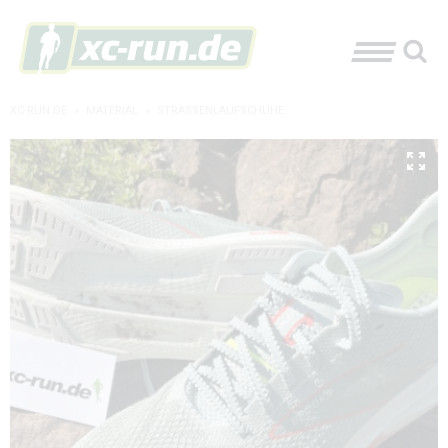
XC-RUN.DE
»
MATERIAL
»
STRASSENLAUFSCHUHE