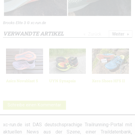
Brooks Elite 3 © xc-run.de
VERWANDTE ARTIKEL
Zurück
Weiter
Asics Novablast 5
UYN Synapsis
Xero Shoes HFS II
Schreibe einen Kommentar
xc-run.de ist DAS deutschsprachige Trailrunning-Portal mit
aktuellen News aus der Szene, einer Traildatenbank,