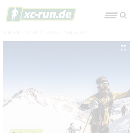
XC-RUN.DE
»
AKTUELLES
»
NEWS
»
TRAILRUNNING