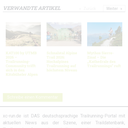
VERWANDTE ARTIKEL
Zurück
Weiter
KAT100 by UTMB
Schnalstal Alpine
Mythos Sierre-
2026 –
Trail 2026:
Zinal – Die
Trailrunning-
Hochalpines
„Kathedrale des
Community trifft
Trailrunning auf
Trailrunnings“ ruft
sich in den
höchstem Niveau
Kitzbüheler Alpen
Schreibe einen Kommentar
xc-run.de ist DAS deutschsprachige Trailrunning-Portal mit
aktuellen News aus der Szene, einer Traildatenbank,