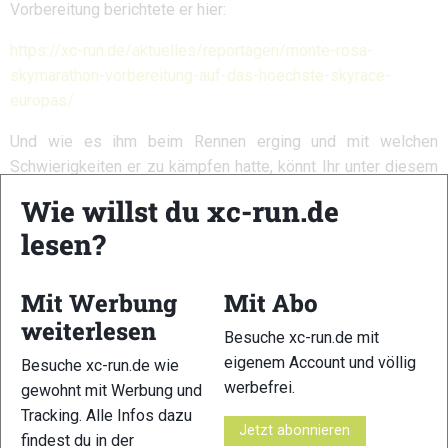
Vorbereitung berichtete er hier:
https://xc-run.de/aktuelles/reportagen/monte-rosa-
skymarathon-vorbereitung-auf-das-hoechste-skyrace-
europas/
Und wie es ihm beim Rennen erging und mit welchen
Schwierigkeiten er zu kämpfen hatte, könnt Ihr unter diesem
Link lesen:
Wie willst du xc-run.de
lesen?
Mit Werbung
Mit Abo
weiterlesen
Besuche xc-run.de mit
eigenem Account und völlig
Besuche xc-run.de wie
werbefrei.
gewohnt mit Werbung und
Tracking. Alle Infos dazu
Jetzt abonnieren
findest du in der